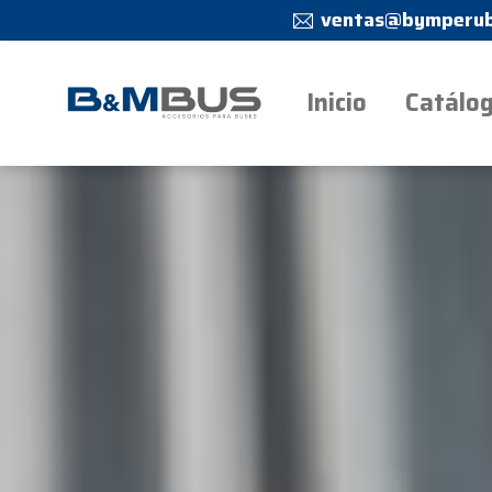
ventas@bymperub
Inicio
Catálo