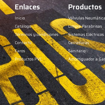
Enlaces
Productos
Inicio
Válvulas Neumátic
Catálogo
Limpia Parabrisas
Términos y condiciones
Sistemas Eléctricos
Contacto
Cerraduras
Faros
Sanitario
Productos PVC
Amortiguador a Ga