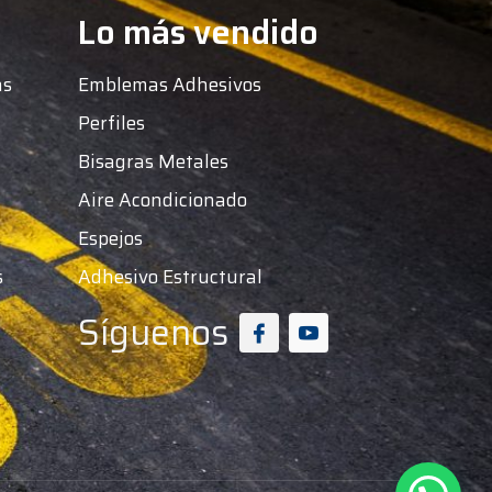
Lo más vendido
as
Emblemas Adhesivos
Perfiles
Bisagras Metales
Aire Acondicionado
Espejos
s
Adhesivo Estructural
Síguenos