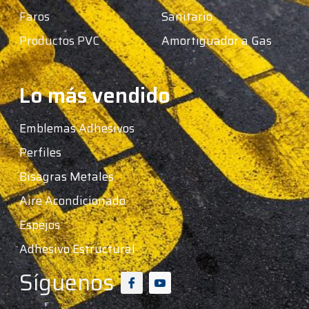
Faros
Sanitario
Productos PVC
Amortiguador a Gas
Lo más vendido
Emblemas Adhesivos
Perfiles
Bisagras Metales
Aire Acondicionado
Espejos
Adhesivo Estructural
Síguenos