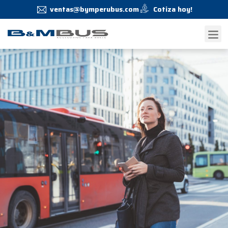
ventas@bymperubus.com
Cotiza hoy!