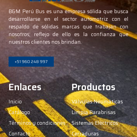
B&M Perú Bus es una empresa sólida que busca
desarrollarse en el sector automotriz con el
respaldo de sólidas marcas que trabajan con
nosotros; reflejo de ello es la confianza que
nuestros clientes nos brindan.
+51 960 248 997
Enlaces
Productos
Inicio
Válvulas Neumáticas
Catálogo
Limpia Parabrisas
Términos y condiciones
Sistemas Eléctricos
Contacto
Cerraduras