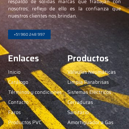
respaldo de sólidas marcas que trabajan con
nosotros; reflejo de ello es la confianza que
nuestros clientes nos brindan.
+51 960 248 997
Enlaces
Productos
Inicio
Válvulas Neumáticas
Catálogo
Limpia Parabrisas
Términos y condiciones
Sistemas Eléctricos
Contacto
Cerraduras
Faros
Sanitario
Productos PVC
Amortiguador a Gas