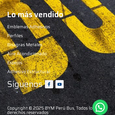
Lo más vendido
Emblemas Adhesivos
Perfiles
Bisagras Metales
Aire Acondicionado
Espejos
Adhesivo Estructural
Síguenos
Copyright © 2025 BYM Perú Bus, Todos los
derechos reservados