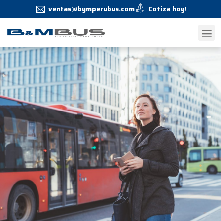
ventas@bymperubus.com
Cotiza hoy!