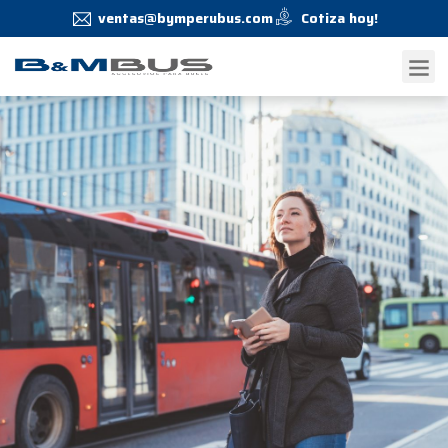
ventas@bymperubus.com
Cotiza hoy!