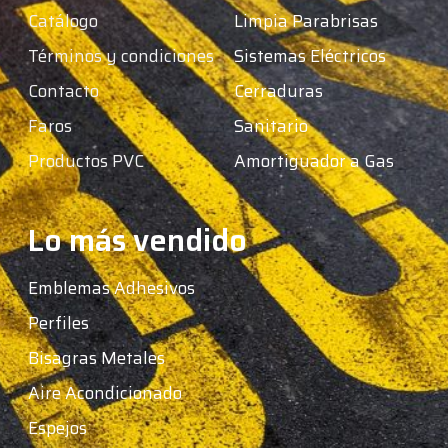
Catálogo
Limpia Parabrisas
Términos y condiciones
Sistemas Eléctricos
Contacto
Cerraduras
Faros
Sanitario
Productos PVC
Amortiguador a Gas
Lo más vendido
Emblemas Adhesivos
Perfiles
Bisagras Metales
Aire Acondicionado
Espejos