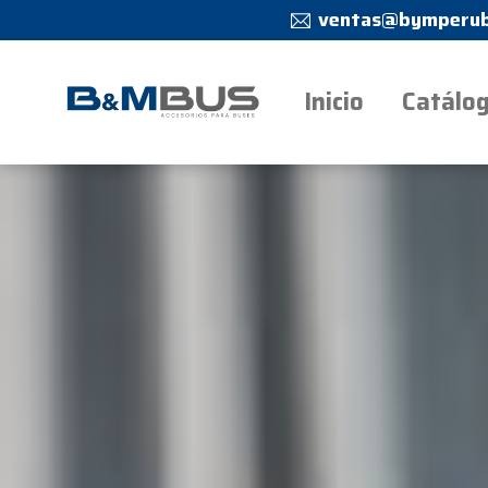
ventas@bymperub
Inicio
Catálo