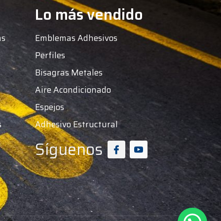
Lo más vendido
as
Emblemas Adhesivos
Perfiles
Bisagras Metales
Aire Acondicionado
Espejos
s
Adhesivo Estructural
Síguenos