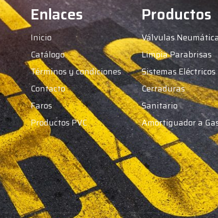
Enlaces
Productos
Inicio
Válvulas Neumátic
Catálogo
Limpia Parabrisas
Términos y condiciones
Sistemas Eléctricos
Contacto
Cerraduras
Faros
Sanitario
Productos PVC
Amortiguador a Ga