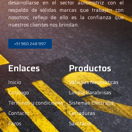
desarrollarse en el sector automotriz con el
respaldo de sólidas marcas que trabajan con
nosotros; reflejo de ello es la confianza que
nuestros clientes nos brindan.
+51 960 248 997
Enlaces
Productos
Inicio
Válvulas Neumáticas
Catálogo
Limpia Parabrisas
Términos y condiciones
Sistemas Eléctricos
Contacto
Cerraduras
Faros
Sanitario