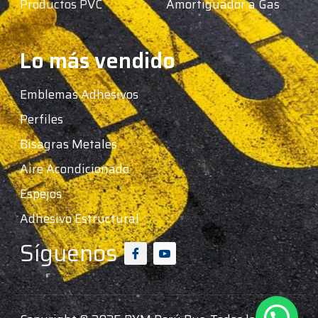
Productos PVC
Amortiguador a Gas
Lo más vendido
Emblemas Adhesivos
Perfiles
Bisagras Metales
Aire Acondicionado
Espejos
Adhesivo Estructural
Síguenos