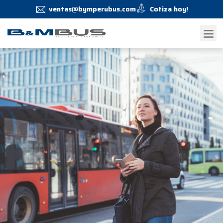
ventas@bymperubus.com
Cotiza hoy!