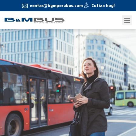
ventas@bymperubus.com
Cotiza hoy!