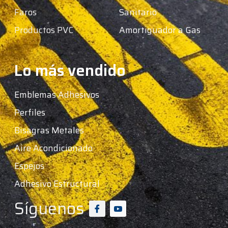
Faros
Sanitario
Productos PVC
Amortiguador a Gas
Lo más vendido
Emblemas Adhesivos
Perfiles
Bisagras Metales
Aire Acondicionado
Espejos
Adhesivo Estructural
Síguenos