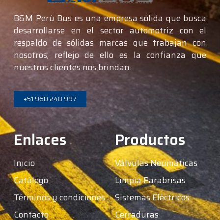
B&M Perú Bus es una empresa sólida que busca
desarrollarse en el sector automotriz con el
respaldo de sólidas marcas que trabajan con
nosotros; reflejo de ello es la confianza que
nuestros clientes nos brindan.
+51 960 248 997
Enlaces
Productos
Inicio
Válvulas Neumáticas
Catálogo
Limpia Parabrisas
Términos y condiciones
Sistemas Eléctricos
Contacto
Cerraduras