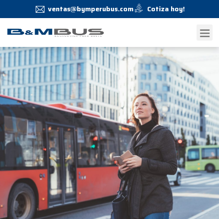
ventas@bymperubus.com
Cotiza hoy!