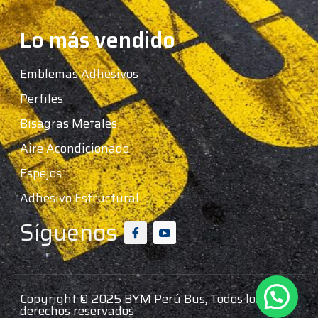
Lo más vendido
Emblemas Adhesivos
Perfiles
Bisagras Metales
Aire Acondicionado
Espejos
Adhesivo Estructural
Síguenos
Copyright © 2025 BYM Perú Bus, Todos los
derechos reservados