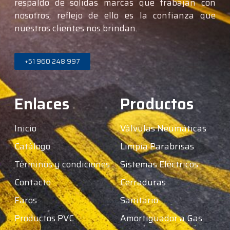
respaldo de sólidas marcas que trabajan con
nosotros; reflejo de ello es la confianza que
nuestros clientes nos brindan.
+51 960 248 997
Enlaces
Productos
Inicio
Válvulas Neumáticas
Catálogo
Limpia Parabrisas
Términos y condiciones
Sistemas Eléctricos
Contacto
Cerraduras
Faros
Sanitario
Productos PVC
Amortiguador a Gas