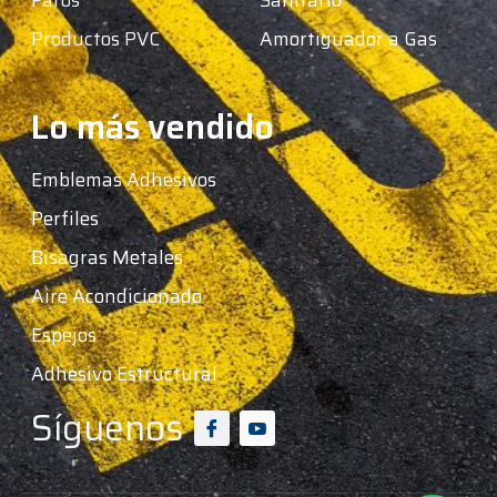
Faros
Sanitario
Productos PVC
Amortiguador a Gas
Lo más vendido
Emblemas Adhesivos
Perfiles
Bisagras Metales
Aire Acondicionado
Espejos
Adhesivo Estructural
Síguenos