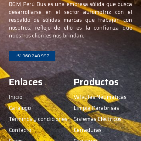
B&M Perú Bus es una empresa sólida que busca
desarrollarse en el sector automotriz con el
respaldo de sólidas marcas que trabajan con
nosotros; reflejo de ello es la confianza que
nuestros clientes nos brindan.
+51 960 248 997
Enlaces
Productos
Inicio
Válvulas Neumáticas
Catálogo
Limpia Parabrisas
Términos y condiciones
Sistemas Eléctricos
Contacto
Cerraduras