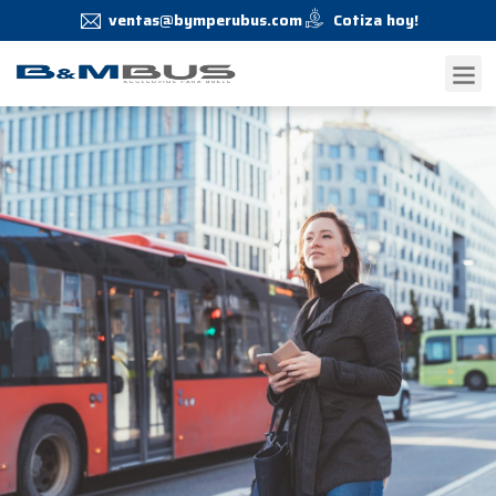
ventas@bymperubus.com
Cotiza hoy!