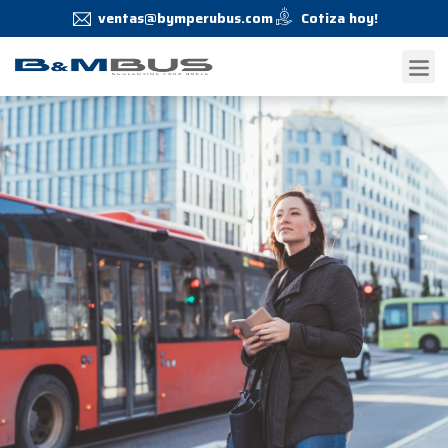
ventas@bymperubus.com
Cotiza hoy!