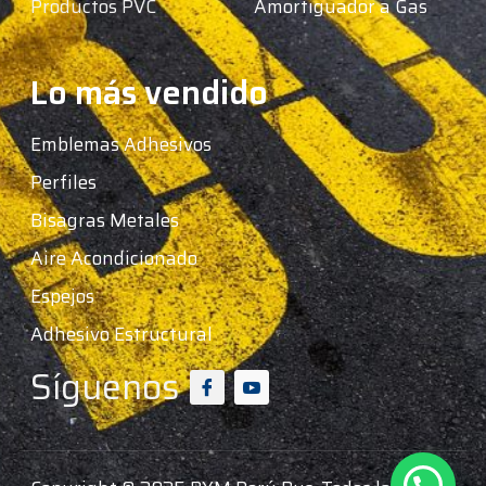
Productos PVC
Amortiguador a Gas
Lo más vendido
Emblemas Adhesivos
Perfiles
Bisagras Metales
Aire Acondicionado
Espejos
Adhesivo Estructural
Síguenos