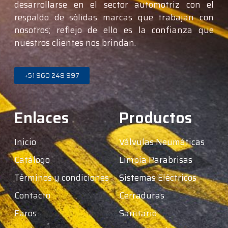
desarrollarse en el sector automotriz con el
respaldo de sólidas marcas que trabajan con
nosotros; reflejo de ello es la confianza que
nuestros clientes nos brindan.
+51 960 248 997
Enlaces
Productos
Inicio
Válvulas Neumáticas
Catálogo
Limpia Parabrisas
Términos y condiciones
Sistemas Eléctricos
Contacto
Cerraduras
Faros
Sanitario