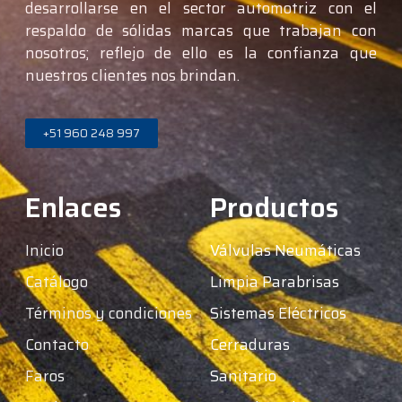
desarrollarse en el sector automotriz con el
respaldo de sólidas marcas que trabajan con
nosotros; reflejo de ello es la confianza que
nuestros clientes nos brindan.
+51 960 248 997
Enlaces
Productos
Inicio
Válvulas Neumáticas
Catálogo
Limpia Parabrisas
Términos y condiciones
Sistemas Eléctricos
Contacto
Cerraduras
Faros
Sanitario