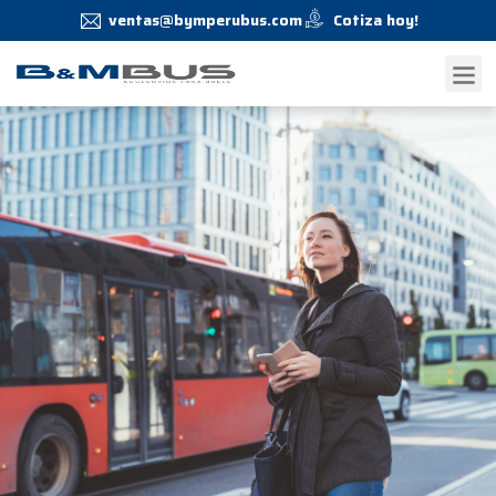
ventas@bymperubus.com
Cotiza hoy!