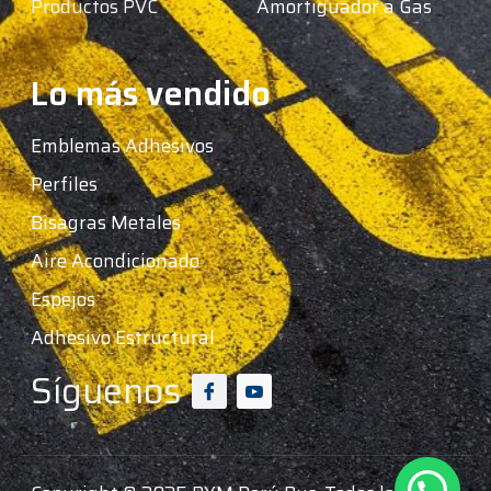
Productos PVC
Amortiguador a Gas
Lo más vendido
Emblemas Adhesivos
Perfiles
Bisagras Metales
Aire Acondicionado
Espejos
Adhesivo Estructural
Síguenos