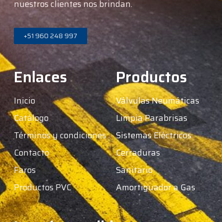
nuestros clientes nos brindan.
+51 960 248 997
Enlaces
Productos
Inicio
Válvulas Neumáticas
Catálogo
Limpia Parabrisas
Términos y condiciones
Sistemas Eléctricos
Contacto
Cerraduras
Faros
Sanitario
Productos PVC
Amortiguador a Gas