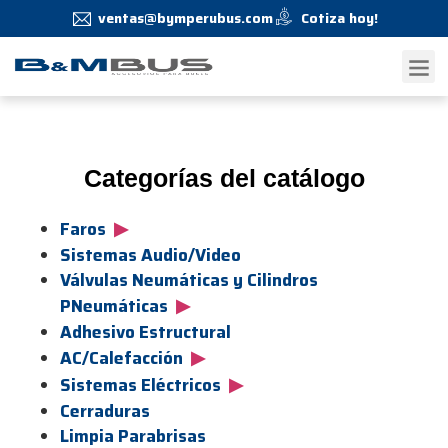
ventas@bymperubus.com
Cotiza hoy!
Categorías del catálogo
▶
Faros
Sistemas Audio/Video
Válvulas Neumáticas y Cilindros
▶
PNeumáticas
Adhesivo Estructural
▶
AC/Calefacción
▶
Sistemas Eléctricos
Cerraduras
Limpia Parabrisas