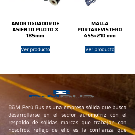
AMORTIGUADOR DE
MALLA
ASIENTO PILOTO X
PORTAREVISTERO
185mm
455×210 mm
Ver producto
Ver producto
B&M Perú Bus es una empresa sólida que busca
desarrollarse en el sector automotriz con el
respaldo de sólidas marcas que trabajan con
nosotros; reflejo de ello es la confianza que