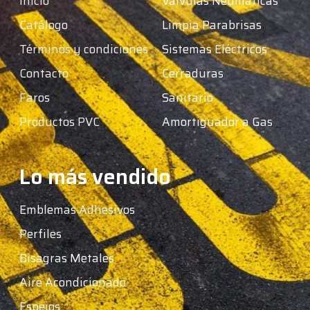
Inicio
Válvulas Neumáticas
Catálogo
Limpia Parabrisas
Términos y condiciones
Sistemas Eléctricos
Contacto
Cerraduras
Faros
Sanitario
Productos PVC
Amortiguador a Gas
Lo más vendido
Emblemas Adhesivos
Perfiles
Bisagras Metales
Aire Acondicionado
Espejos