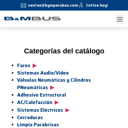
ventas@bymperubus.com
Cotiza hoy!
Categorías del catálogo
▶
Faros
Sistemas Audio/Video
Válvulas Neumáticas y Cilindros
▶
PNeumáticas
Adhesivo Estructural
▶
AC/Calefacción
▶
Sistemas Eléctricos
Cerraduras
Limpia Parabrisas